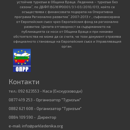
устойчив туризъм в Община Враца. Леденика – туризъм без
сезони”, по ДБФП BG161PO001/3.1-03/2010/013, който се
осъществява с финансовата подкрепа на Оперативна
програма Регионално развитие” 2007-2013 г., съфинансирана
от Европейския съюз чрез Европейския фонд за регионално
развитие. Цялата отговорност за съдържанието на
публикацията се носи от Община Враца и при никакви
обстоятелства не може да се счита, че този документ отразява
официалното становище на Европейския съюз и Управляващия
орган.
Контакти
тел.: 092 623553 - Каса (Екскурзоводи)
0877 419 253 - Организатор "Туризъм"
0882 621 608 - Организатор "Туризъм"
0884 109 590 - Директор
e-mail:
info@parkledenika.org