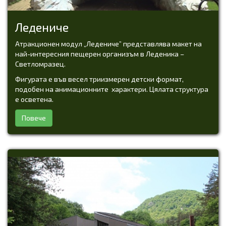
Ледениче
Атракционен модул „Ледениче” представлява макет на
най-интересния пещерен организъм в Леденика –
Светломразец.
Фигурата е във весел триизмерен детски формат,
подобен на анимационните характери. Цялата структура
е осветена.
Повече