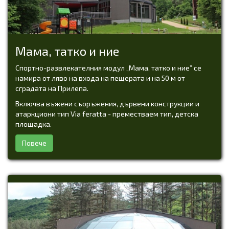
Мама, татко и ние
Спортно-развлекателния модул „Мама, татко и ние” се
намира от ляво на входа на пещерата и на 50 м от
сградата на Прилепа.
Включва въжени съоръжения, дървени конструкции и
атаркциони тип Via feratta - преместваем тип, детска
площадка.
Повече