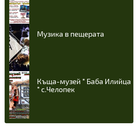
Музика в пещерата
Къща-музей " Баба Илийца
" с.Челопек