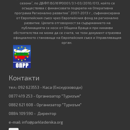
сезони”, по ДБФП BG161PO001/3.1-03/2010/013, който се
осъществява с финансовата подкрепа на Оперативна
програма Регионално развитие” 2007-2013 г., съфинансирана
от Европейския съюз чрез Европейския фонд за регионално
развитие. Цялата отговорност за съдържанието на
публикацията се носи от Община Враца и при никакви
обстоятелства не може да се счита, че този документ отразява
официалното становище на Европейския съюз и Управляващия
орган.
Контакти
тел.: 092 623553 - Каса (Екскурзоводи)
0877 419 253 - Организатор "Туризъм"
0882 621 608 - Организатор "Туризъм"
0884 109 590 - Директор
e-mail:
info@parkledenika.org