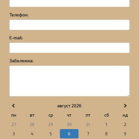
Телефон:
E-mail:
Забележка:
август 2026
пн
вт
ср
чт
пт
сб
нд
27
28
29
30
31
1
2
3
4
5
6
7
8
9