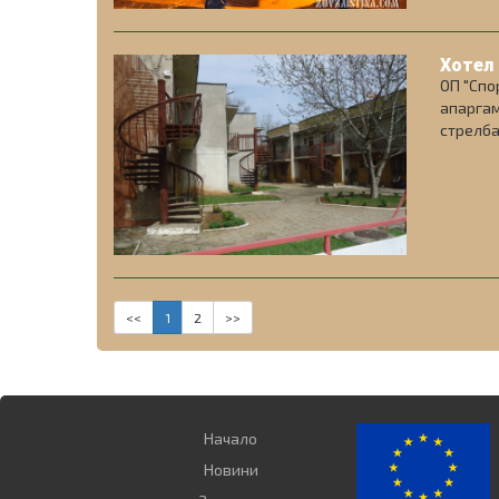
Хотел
ОП "Спо
апаргам
стрелба
<<
1
2
>>
Начало
Новини