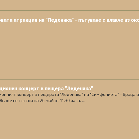
вата атракция на "Леденика" - пътуване с влакче из ок
ционен концерт в пещера "Леденика"
онният концерт в пещерата "Леденика" на "Симфониета" - Враца,в
г. ще се състои на 26 май от 11.30 часа. ...