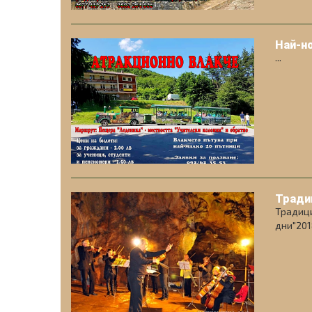
Най-но
...
Тради
Традици
дни"2018