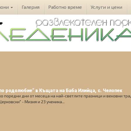
иoни
Галерия
Работно време
Услуги и цени
по родолюбие“ в Къщата на Баба Илийца, с. Челопек
ко поредни дни от месеца на най-светлите празници и вековни трад
ерковски" - Мизия и 23 ученика...