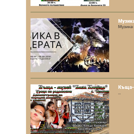
Музик
Музика 
Къща-м
...