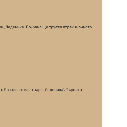
арк „Леденика“ По-рано ще тръгва атракционното
 в Развлекателен парк „Леденика“. Първата