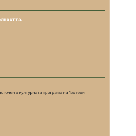
олността.
ключен в културната програма на "Ботеви