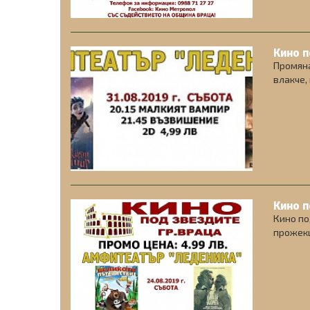
Кино п
Промяна
влакче,
Кино п
Кино по
прожекц