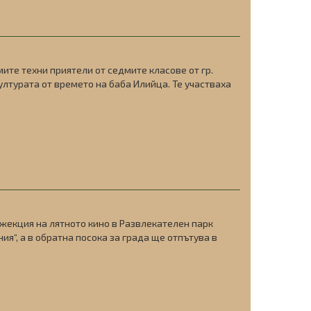
мите техни приятели от седмите класове от гр.
лтурата от времето на баба Илийца. Те участваха
жекция на лятното кино в Развлекателен парк
ния“, а в обратна посока за града ще отпътува в