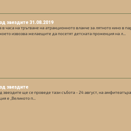
од звездите 31.08.2019
 в часа на тръгване на атракционното влакче за лятното кино в п
 което извозва желаещите да посетят детската прожекция на л...
од звездите
д звездите ще се проведе тази събота - 24 август, на амфитеатъра
ия е „Великото п...