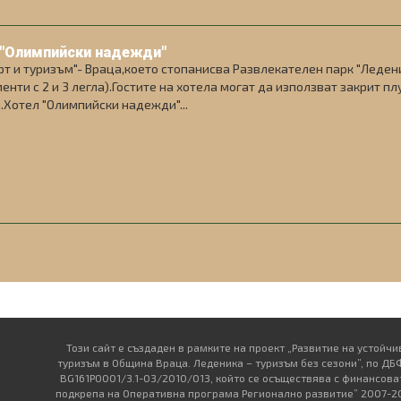
 "Олимпийски надежди"
рт и туризъм"- Враца,което стопанисва Развлекателен парк "Леденик
енти с 2 и 3 легла).Гостите на хотела могат да използват закрит п
.Хотел "Олимпийски надежди"...
Този сайт е създаден в рамките на проект „Развитие на устойчи
туризъм в Община Враца. Леденика – туризъм без сезони”, по Д
BG161PO001/3.1-03/2010/013, който се осъществява с финансова
подкрепа на Оперативна програма Регионално развитие” 2007-2