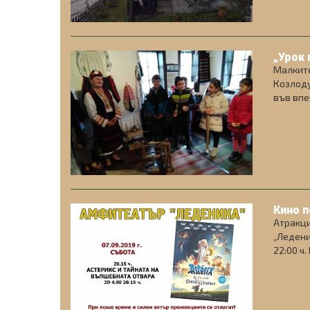
„Урок 
Малките
Козлоду
във впе
Кино п
Атракци
„Ледени
22:00 ч