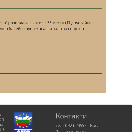
а" разполага с хотел с 55 места (11 двустайни
лувен басейн,сауна,масаж и зала за спортна
Контакти
в
БФП
та
тел.: 092 623553 - Каса
013
(Екскурзоводи)