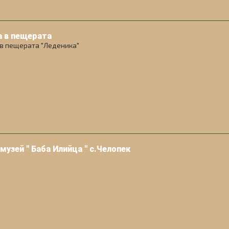
а в пещерата
в пещерата "Леденика"
узей " Баба Илийца " с.Челопек