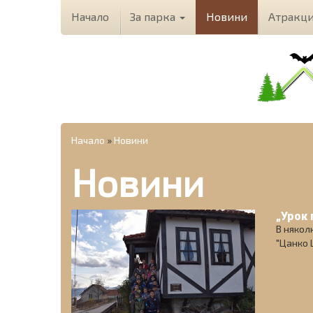
Начало
За парка
Новини
Атракц
Начало
»
Новини
Новини
„Урок 
В някол
"Цанко Ц