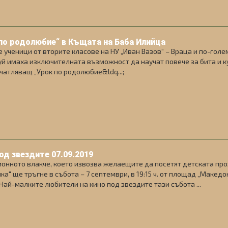
по родолюбие“ в Къщата на Баба Илийца
 ученици от вторите класове на НУ „Иван Вазов“ – Враца и по-голе
й имаха изключителната възможност да научат повече за бита и ку
чатляващ „Урок по родолюбие&ldq...;
од звездите 07.09.2019
онното влакче, което извозва желаещите да посетят детската про
ка" ще тръгне в събота – 7 септември, в 19:15 ч. от площад „Македо
. Най-малките любители на кино под звездите тази събота ...