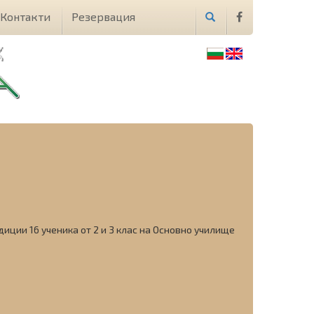
Контакти
Резервация
иции 16 ученика от 2 и 3 клас на Основно училище